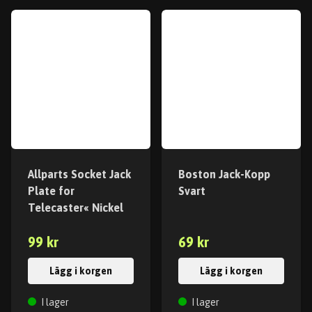
Allparts Socket Jack
Boston Jack-Kopp
Plate for
Svart
Telecaster« Nickel
99 kr
69 kr
Lägg i korgen
Lägg i korgen
I lager
I lager