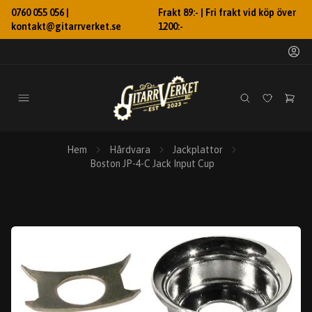
0760 055 056 |
Frakt 89:- | Fri frakt vid köp över
kontakt@gitarrverket.se
1200:-
Hem
Hårdvara
Jackplattor
Boston JP-4-C Jack Input Cup