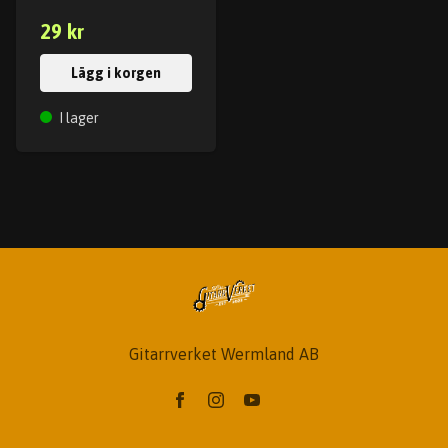
29 kr
Lägg i korgen
I lager
Gitarrverket Wermland AB