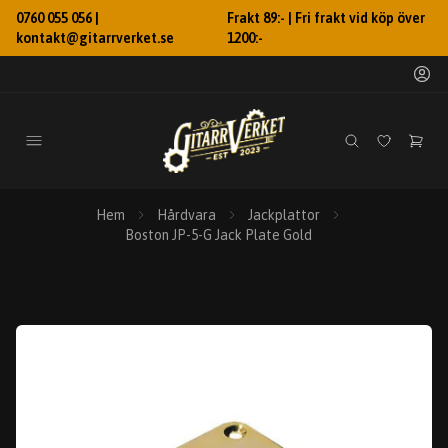
0760 055 056 |
Frakt 89:- | Fri frakt vid köp över
kontakt@gitarrverket.se
1200:-
Hem
Hårdvara
Jackplattor
Boston JP-5-G Jack Plate Gold