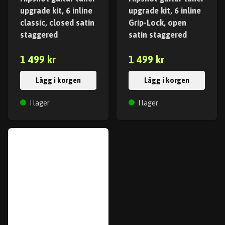
upgrade kit, 6 inline
upgrade kit, 6 inline
classic, closed satin
Grip-Lock, open
staggered
satin staggered
1 499 kr
1 499 kr
Lägg i korgen
Lägg i korgen
I lager
I lager