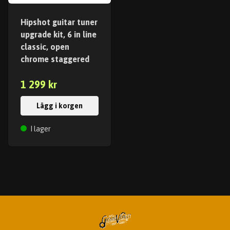
Hipshot guitar tuner
upgrade kit, 6 in line
classic, open
chrome staggered
1 299 kr
Lägg i korgen
I lager