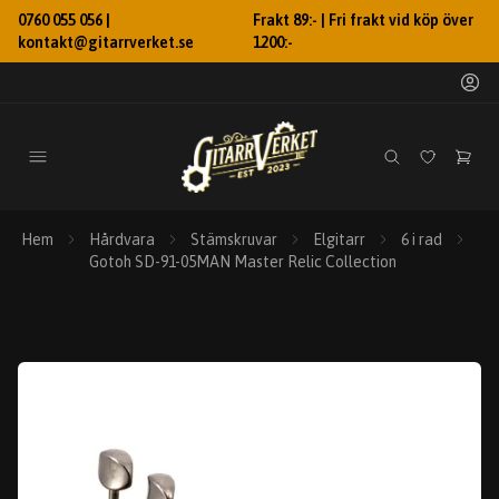
0760 055 056 |
Frakt 89:- | Fri frakt vid köp över
kontakt@gitarrverket.se
1200:-
Hem
Hårdvara
Stämskruvar
Elgitarr
6 i rad
Gotoh SD-91-05MAN Master Relic Collection