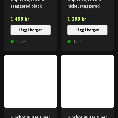
staggered black
nickel staggered
1 499 kr
1 299 kr
Lägg i korgen
Lägg i korgen
I lager
I lager
Hipshot guitar tuner
Hipshot guitar tuner