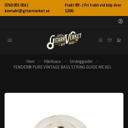
0760 055 056 |
Frakt 89:- | Fri frakt vid köp över
kontakt@gitarrverket.se
1200:-
Hem
Hårdvara
Strängguider
FENDER® PURE VINTAGE BASS STRING GUIDE NICKEL