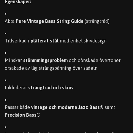
Egenskaper:
Äkta
Pure Vintage Bass String Guide
(strängträd)
Tillverkad i
pläterat stål
med enkel skivdesign
Minskar
stämmningsproblem
och oönskade övertoner
orsakade av låg strängspänning över sadeln
Inkluderar
strängträd och skruv
Passar både
vintage och moderna Jazz Bass®
samt
Precision Bass®