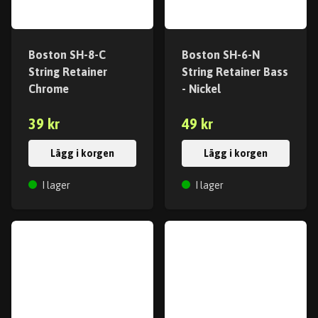
Boston SH-8-C
Boston SH-6-N
String Retainer
String Retainer Bass
Chrome
- Nickel
39 kr
49 kr
Lägg i korgen
Lägg i korgen
I lager
I lager