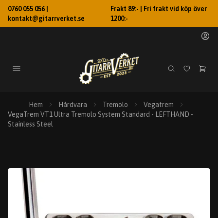
0760 055 056 |
Frakt 89:- | Fri frakt vid köp över
kontakt@gitarrverket.se
1200:-
Hem
Hårdvara
Tremolo
Vegatrem
VegaTrem VT1 Ultra Tremolo System Standard - LEFTHAND -
Stainless Steel