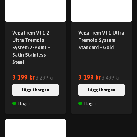
VegaTrem VT1-2
VegaTrem VT1 Ultra
Ultra Tremolo
Tremolo System
System 2-Point -
Standard - Gold
Satin Stainless
Steel
3 199 kr
3 199 kr
3 299 kr
3 499 kr
Lägg i korgen
Lägg i korgen
I lager
I lager