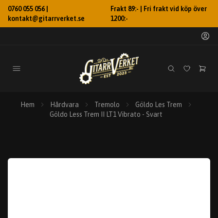
0760 055 056 |
Frakt 89:- | Fri frakt vid köp över
kontakt@gitarrverket.se
1200:-
Hem
Hårdvara
Tremolo
Göldo Les Trem
Göldo Less Trem II LT1 Vibrato - Svart