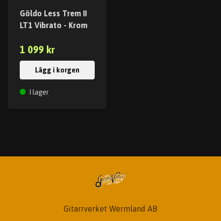
Göldo Less Trem II
LT1 Vibrato - Krom
1 099 kr
Lägg i korgen
I lager
Gitarrverket Wermland AB