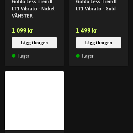
Göldo Less Trem II
Göldo Less Trem II
LT1 Vibrato - Nickel
LT1 Vibrato - Guld
VÄNSTER
1 099 kr
1 499 kr
Lägg i korgen
Lägg i korgen
I lager
I lager