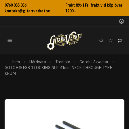
0760 055 056 |
Frakt 89:- | Fri frakt vid köp över
kontakt@gitarrverket.se
1200:-
Hem
Hårdvara
Tremolo
Gotoh Låssadlar
GOTOH® FGR-1 LOCKING NUT 41mm NECK-THROUGH TYPE -
KROM