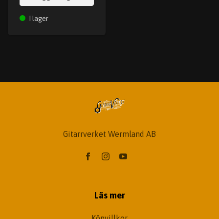
I lager
Gitarrverket Wermland AB
Läs mer
Köpvillkor