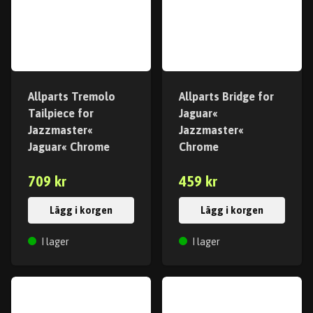
Allparts Tremolo
Allparts Bridge for
Tailpiece for
Jaguar«
Jazzmaster«
Jazzmaster«
Jaguar« Chrome
Chrome
709 kr
459 kr
Lägg i korgen
Lägg i korgen
I lager
I lager