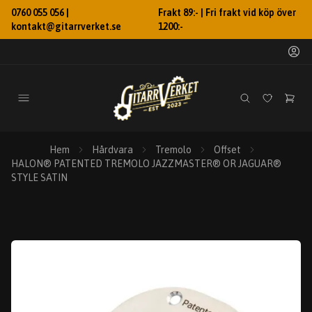
0760 055 056 |
Frakt 89:- | Fri frakt vid köp över
kontakt@gitarrverket.se
1200:-
Hem
Hårdvara
Tremolo
Offset
HALON® PATENTED TREMOLO JAZZMASTER® OR JAGUAR®
STYLE SATIN