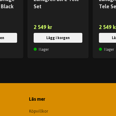
 Black
Set
Tele S
2 549 kr
2 549 k
gen
Lägg i korgen
Lä
I lager
I lager
Läs mer
Köpvillkor