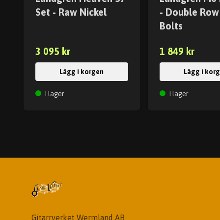
Set - Raw Nickel
- Double Row
Bolts
3 095 kr
1 849 kr
Lägg i korgen
Lägg i kor
I lager
I lager
Gitarrverket Wermland AB