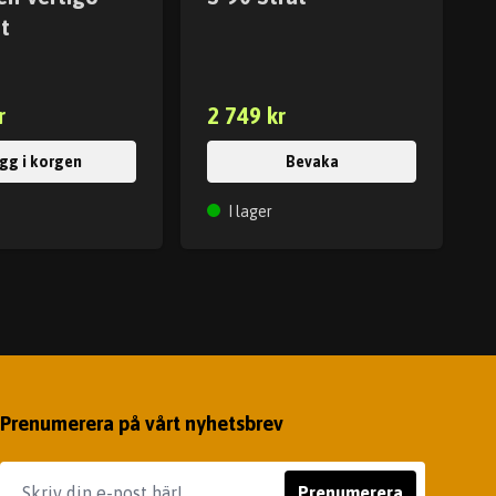
et
r
2 749 kr
gg i korgen
Bevaka
I lager
Prenumerera på vårt nyhetsbrev
Prenumerera