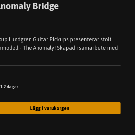
Anomaly Bridge
kup Lundgren Guitar Pickups presenterar stolt
turmodell - The Anomaly! Skapad i samarbete med
 1-2 dagar
Lägg i varukorgen