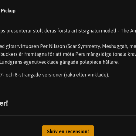
e Pickup
ps presenterar stolt deras första artistsignaturmodell - The 
d gitarrvirtuosen Per Nilsson (Scar Symmetry, Meshuggah, med
uckers är framtagna för att möta Pers mångsidiga tonala krav.
Lundgrens egenutvecklade gängade polepiece hållare.
, 7- och 8-strängade versioner (raka eller vinklade).
er!
Skriv en recension!