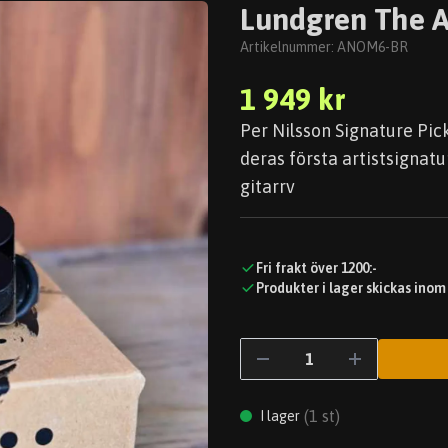
Lundgren The 
Artikelnummer:
ANOM6-BR
1 949 kr
Per Nilsson Signature Pic
deras första artistsigna
gitarrv
Fri frakt över 1200:-
Produkter i lager skickas inom
(
1
st)
I lager