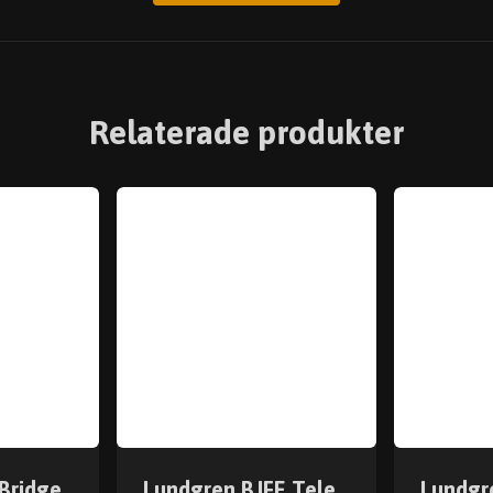
Relaterade produkter
Bridge
Lundgren BJFE Tele
Lundgr