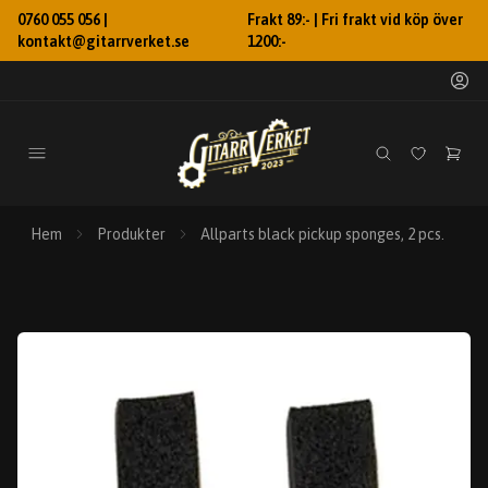
0760 055 056 |
Frakt 89:- | Fri frakt vid köp över
kontakt@gitarrverket.se
1200:-
Hem
Produkter
Allparts black pickup sponges, 2 pcs.