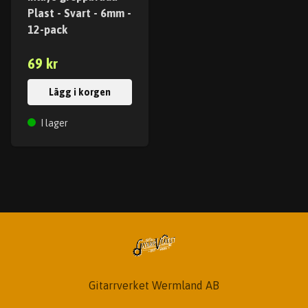
Plast - Svart - 6mm -
12-pack
69 kr
Lägg i korgen
I lager
Gitarrverket Wermland AB