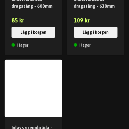
dragstång - 600mm
dragstång - 630mm
85 kr
109 kr
Lägg i korgen
Lägg i korgen
I lager
I lager
Inlays greppbräda -