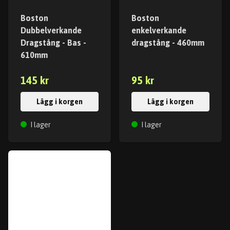
Boston
Boston
Dubbelverkande
enkelverkande
Dragstång - Bas -
dragstång - 460mm
610mm
145 kr
95 kr
Lägg i korgen
Lägg i korgen
I lager
I lager