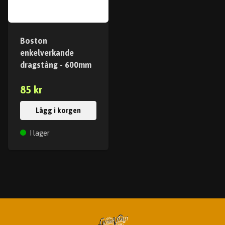
Boston
enkelverkande
dragstång - 600mm
85 kr
Lägg i korgen
I lager