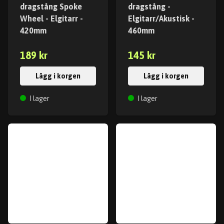
dragstång Spoke
dragstång -
Wheel - Elgitarr -
Elgitarr/Akustisk -
420mm
460mm
189 kr
145 kr
Lägg i korgen
Lägg i korgen
I lager
I lager