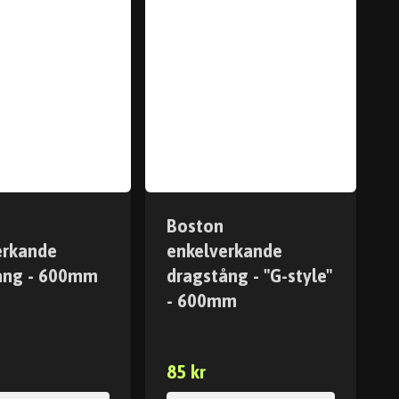
Boston
erkande
enkelverkande
ång - 600mm
dragstång - "G-style"
- 600mm
85 kr