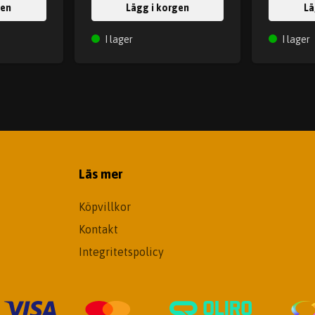
gen
Lägg i korgen
Lä
I lager
I lager
Läs mer
Köpvillkor
Kontakt
Integritetspolicy