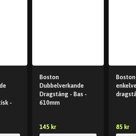
Boston
Boston
de
Dubbelverkande
enkelv
Dragstång - Bas -
dragst
isk -
610mm
145 kr
85 kr