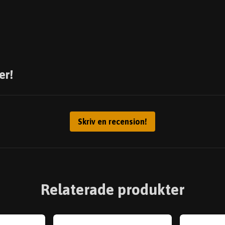
er!
Skriv en recension!
Relaterade produkter