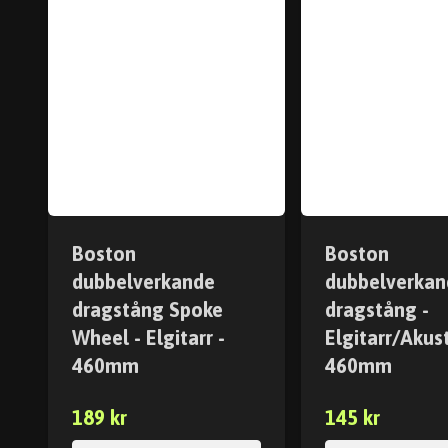
Boston
Boston
dubbelverkande
dubbelverkan
dragstång Spoke
dragstång -
Wheel - Elgitarr -
Elgitarr/Akust
460mm
460mm
189 kr
145 kr