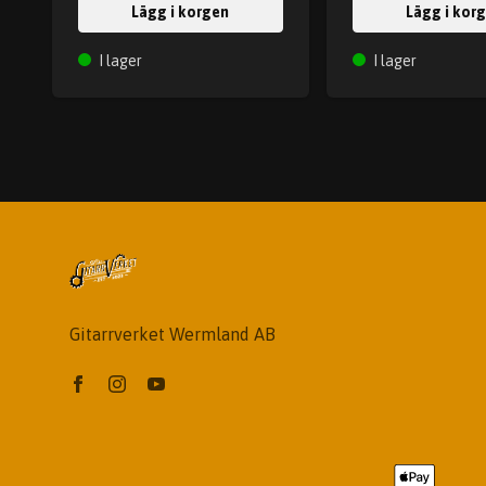
Lägg i korgen
Lägg i kor
I lager
I lager
Gitarrverket Wermland AB