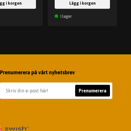
gg i korgen
Lägg i korgen
I lager
Prenumerera på vårt nyhetsbrev
Prenumerera