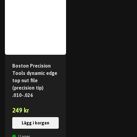
Boston Precision
Tools dynamic edge
top nut file
(precision tip)
.010-.026
249 kr
Lägg i korgen
I lager