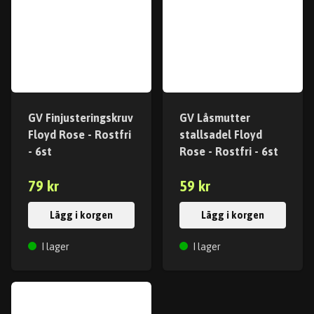
GV Finjusteringskruv
GV Låsmutter
Floyd Rose - Rostfri
stallsadel Floyd
- 6st
Rose - Rostfri - 6st
79 kr
59 kr
Lägg i korgen
Lägg i korgen
I lager
I lager