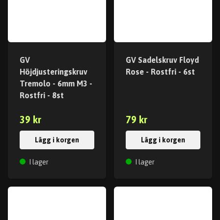
GV
GV Sadelskruv Floyd
Höjdjusteringskruv
Rose - Rostfri - 6st
Tremolo - 6mm M3 -
Rostfri - 8st
39 kr
79 kr
Lägg i korgen
Lägg i korgen
I lager
I lager