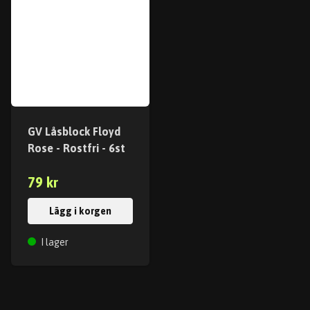
GV Låsblock Floyd
Rose - Rostfri - 6st
79 kr
Lägg i korgen
I lager