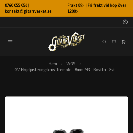
0760 055 056 |
Frakt 89:- | Fri frakt vid köp över
kontakt@gitarrverket.se
1200:-
Hem
WGS
GV Höjdjusteringskruv Tremolo - 8mm M3 - Rostfri - 8st