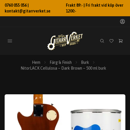
0760 055 056 |
Frakt 89:- | Fri frakt vid köp över
kontakt@gitarrverket.se
1200:-
Hem
Färg & Finish
Burk
NitorLACK Cellulosa – Dark Brown – 500 ml burk