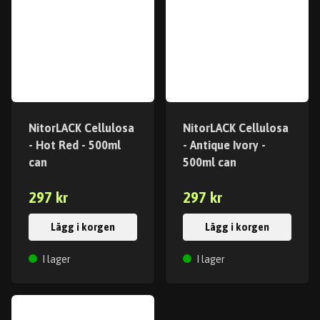
NitorLACK Cellulosa
NitorLACK Cellulosa
- Hot Red - 500ml
- Antique Ivory -
can
500ml can
297 kr
297 kr
Lägg i korgen
Lägg i korgen
I lager
I lager