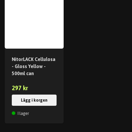
NitorLACK Cellulosa
- Gloss Yellow -
500ml can
297 kr
Lägg i korgen
I lager