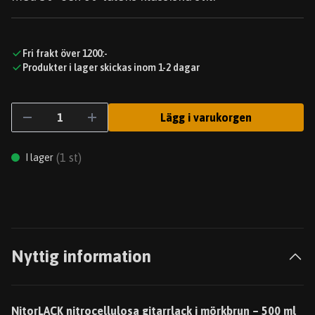
Fri frakt över 1200:-
Produkter i lager skickas inom 1-2 dagar
Lägg i varukorgen
(
1
st)
I lager
Nyttig information
NitorLACK nitrocellulosa gitarrlack i mörkbrun – 500 ml