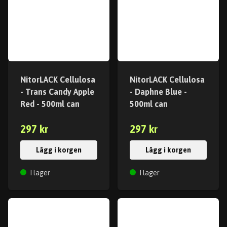
NitorLACK Cellulosa
NitorLACK Cellulosa
- Trans Candy Apple
- Daphne Blue -
Red - 500ml can
500ml can
297 kr
297 kr
Lägg i korgen
Lägg i korgen
I lager
I lager