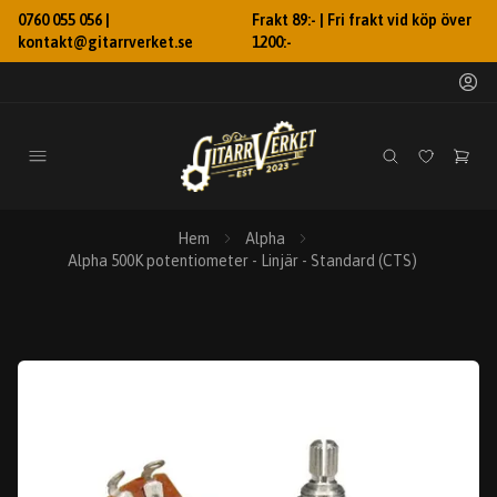
0760 055 056 |
Frakt 89:- | Fri frakt vid köp över
kontakt@gitarrverket.se
1200:-
Hem
Alpha
Alpha 500K potentiometer - Linjär - Standard (CTS)