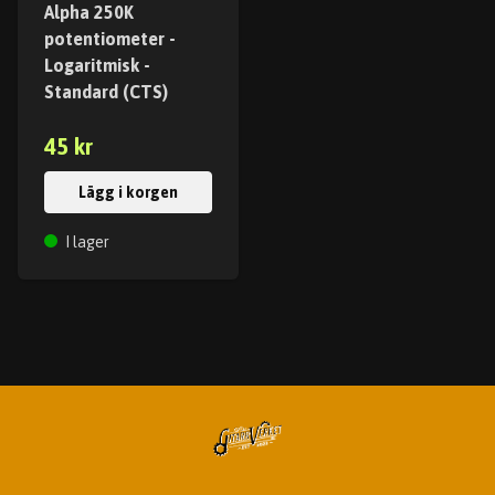
Alpha 250K
potentiometer -
Logaritmisk -
Standard (CTS)
45 kr
Lägg i korgen
I lager