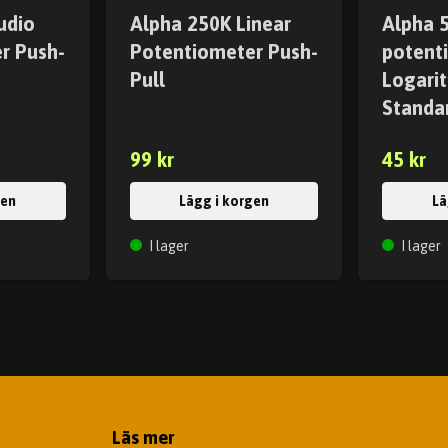
udio
Alpha 250K Linear
Alpha 
r Push-
Potentiometer Push-
potent
Pull
Logarit
Standa
99 kr
45 kr
gen
Lägg i korgen
Lä
I lager
I lager
Läs mer