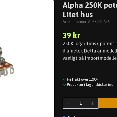
Alpha 250K pote
Litet hus
Artikelnummer:
ALPS250-A46
39 kr
250K logaritmisk potent
diameter. Detta är mode
vanligt på importmodelle
Fri frakt över 1200:-
Produkter i lager skickas inom