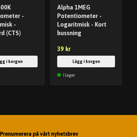
500K
Alpha 1MEG
iometer -
Potentiometer -
misk -
Logaritmisk - Kort
rd (CTS)
bussning
39 kr
gg i korgen
Lägg i korgen
I lager
Prenumerera på vårt nyhetsbrev