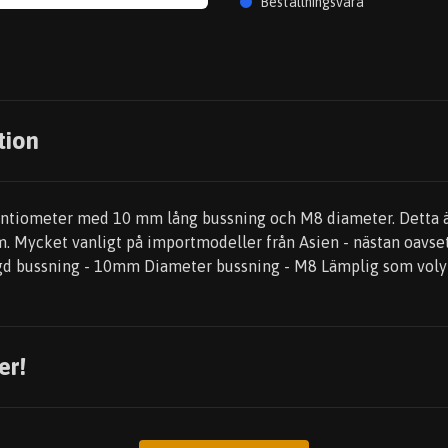
Beställningsvara
tion
entiometer med 10 mm lång bussning och M8 diameter. Detta 
 Mycket vanligt på importmodeller från Asien - nästan oavset
ngd bussning - 10mm Diameter bussning - M8 Lämplig som voly
er!