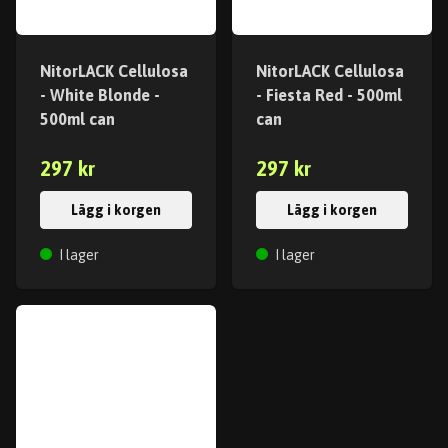
NitorLACK Cellulosa
NitorLACK Cellulosa
- White Blonde -
- Fiesta Red - 500ml
500ml can
can
297 kr
297 kr
Lägg i korgen
Lägg i korgen
I lager
I lager