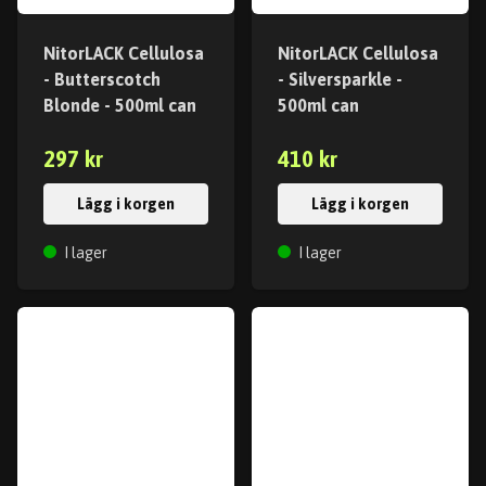
NitorLACK Cellulosa
NitorLACK Cellulosa
- Butterscotch
- Silversparkle -
Blonde - 500ml can
500ml can
297 kr
410 kr
Lägg i korgen
Lägg i korgen
I lager
I lager