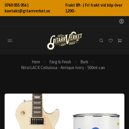
0760 055 056 |
Frakt 89:- | Fri frakt vid köp över
kontakt@gitarrverket.se
1200:-
Hem
Färg & Finish
Burk
NitorLACK Cellulosa - Antique Ivory - 500ml can