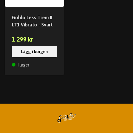
Göldo Less Trem II
LT1 Vibrato - Svart
1 299 kr
Lägg i korgen
I lager