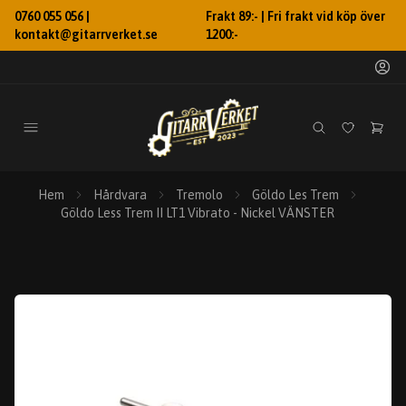
0760 055 056 |
Frakt 89:- | Fri frakt vid köp över
kontakt@gitarrverket.se
1200:-
Hem
Hårdvara
Tremolo
Göldo Les Trem
Göldo Less Trem II LT1 Vibrato - Nickel VÄNSTER