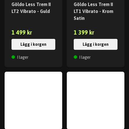
Göldo Less Trem II
Göldo Less Trem II
LT2 Vibrato - Guld
LT1 Vibrato - Krom
Satin
1 499 kr
1 399 kr
Lägg i korgen
Lägg i korgen
I lager
I lager