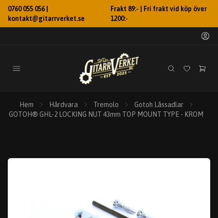
0760 055 056 |
Frakt 89:- | Fri frakt vid köp över
kontakt@gitarrverket.se
1200:-
Hem
Hårdvara
Tremolo
Gotoh Låssadlar
GOTOH® GHL-2 LOCKING NUT 43mm TOP MOUNT TYPE - KROM