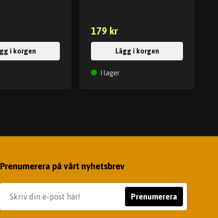
179 kr
gg i korgen
Lägg i korgen
I lager
Prenumerera på vårt nyhetsbrev
Prenumerera