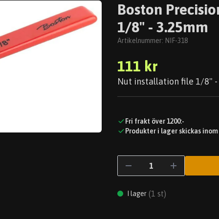
Boston Precision
1/8" - 3.25mm
Artikelnummer:
NIF-318
111 kr
Nut installation file 1/8"
Fri frakt över 1200:-
Produkter i lager skickas inom
(
1
st)
I lager