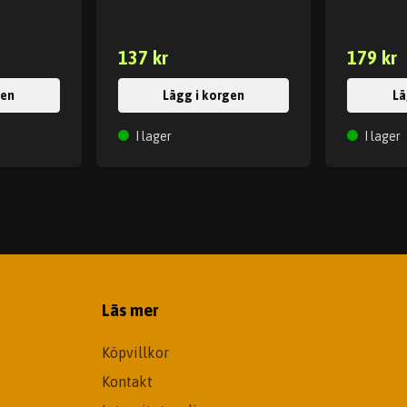
137 kr
179 kr
gen
Lägg i korgen
Lä
I lager
I lager
Läs mer
Köpvillkor
Kontakt