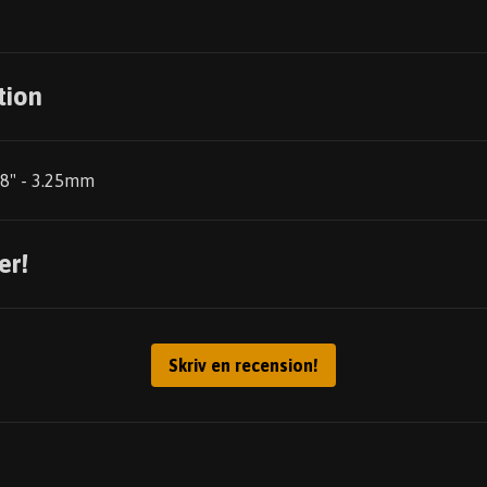
tion
1/8" - 3.25mm
er!
Skriv en recension!