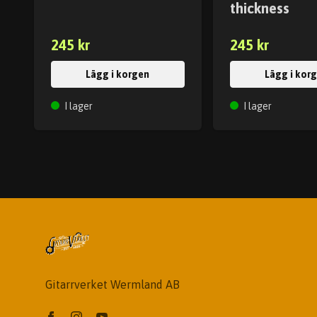
thickness
245 kr
245 kr
Lägg i korgen
Lägg i kor
I lager
I lager
Gitarrverket Wermland AB