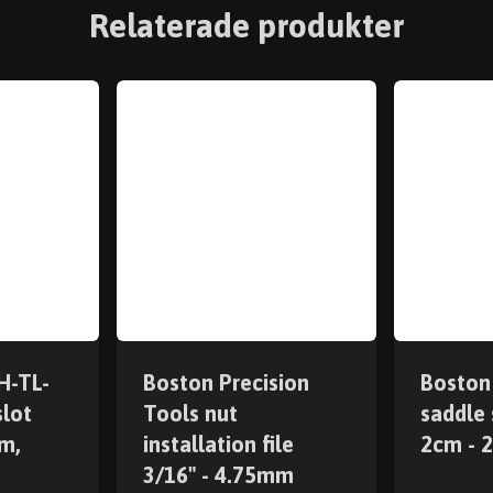
Relaterade produkter
H-TL-
Boston Precision
Boston
slot
Tools nut
saddle 
mm,
installation file
2cm - 
3/16" - 4.75mm