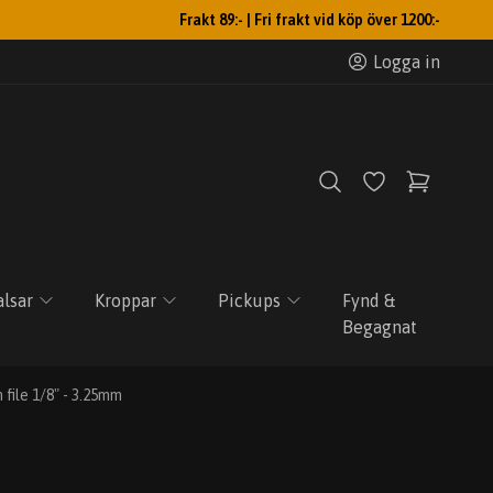
Frakt 89:- | Fri frakt vid köp över 1200:-
Logga in
lsar
Kroppar
Pickups
Fynd &
Begagnat
 file 1/8" - 3.25mm