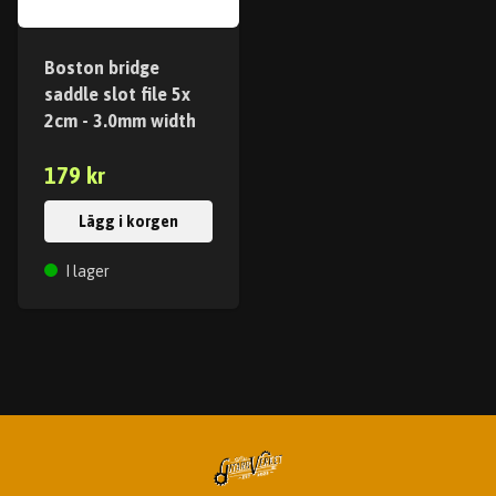
Boston bridge
saddle slot file 5x
2cm - 3.0mm width
179 kr
Lägg i korgen
I lager