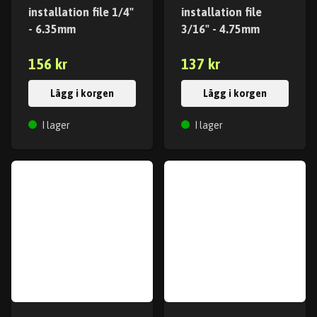
installation file 1/4"
installation file
- 6.35mm
3/16" - 4.75mm
156 kr
137 kr
Lägg i korgen
Lägg i korgen
I lager
I lager