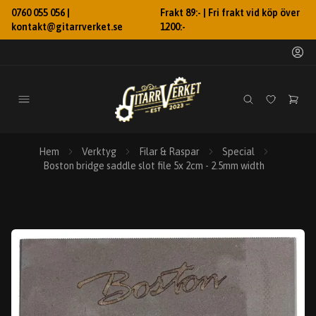
0760 055 056 |
Frakt 89:- | Fri frakt vid köp över
kontakt@gitarrverket.se
1200:-
Hem
Verktyg
Filar & Raspar
Special
Boston bridge saddle slot file 5x 2cm - 2.5mm width