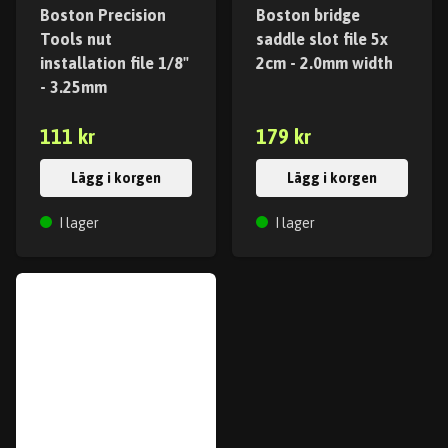
Boston Precision
Boston bridge
Tools nut
saddle slot file 5x
installation file 1/8"
2cm - 2.0mm width
- 3.25mm
111 kr
179 kr
Lägg i korgen
Lägg i korgen
I lager
I lager