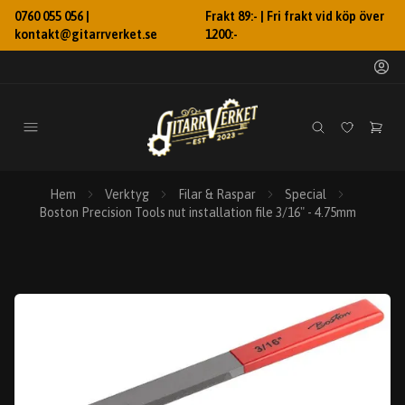
0760 055 056 |
Frakt 89:- | Fri frakt vid köp över
kontakt@gitarrverket.se
1200:-
Hem
Verktyg
Filar & Raspar
Special
Boston Precision Tools nut installation file 3/16" - 4.75mm