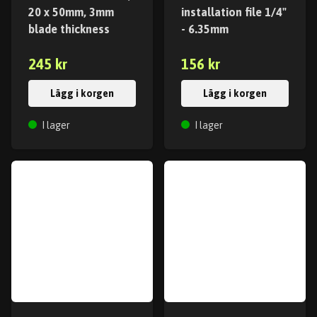
20 x 50mm, 3mm
installation file 1/4"
blade thickness
- 6.35mm
245 kr
156 kr
Lägg i korgen
Lägg i korgen
I lager
I lager