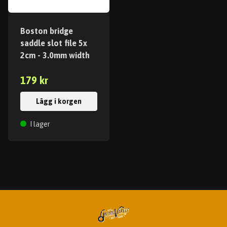
Boston bridge
saddle slot file 5x
2cm - 3.0mm width
179 kr
Lägg i korgen
I lager