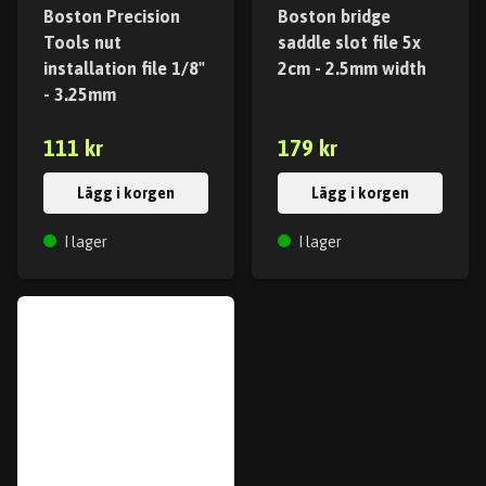
Boston Precision
Boston bridge
Tools nut
saddle slot file 5x
installation file 1/8"
2cm - 2.5mm width
- 3.25mm
111 kr
179 kr
Lägg i korgen
Lägg i korgen
I lager
I lager