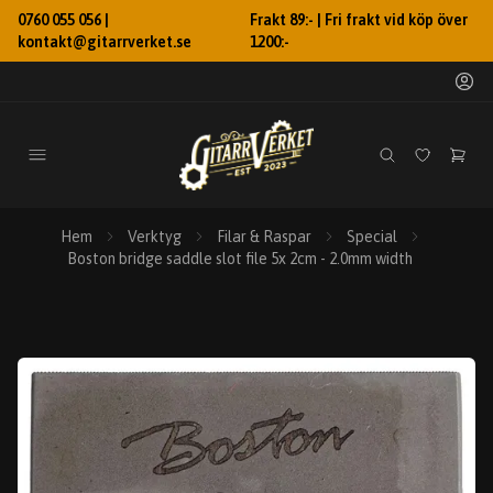
0760 055 056 |
Frakt 89:- | Fri frakt vid köp över
kontakt@gitarrverket.se
1200:-
Hem
Verktyg
Filar & Raspar
Special
Boston bridge saddle slot file 5x 2cm - 2.0mm width