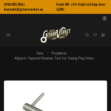
0760 055 056 |
Frakt 89:- | Fri frakt vid köp över
kontakt@gitarrverket.se
1200:-
Hem
Produkter
Allparts Tapered Reamer Tool for Tuning Peg Holes