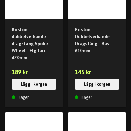
Boston
Boston
dubbelverkande
Dubbelverkande
dragstång Spoke
Dragstång - Bas -
Wheel - Elgitarr -
610mm
420mm
189 kr
145 kr
Lägg i korgen
Lägg i korgen
I lager
I lager