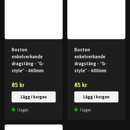
Boston
Boston
enkelverkande
enkelverkande
dragstång - "G-
dragstång - "G-
style" - 460mm
style" - 600mm
85 kr
85 kr
Lägg i korgen
Lägg i korgen
I lager
I lager