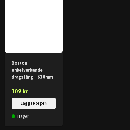
Boston
enkelverkande
dragstång - 630mm
109 kr
Lägg i korgen
I lager