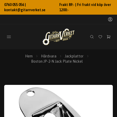
0760 055 056 |
Frakt 89:- | Fri frakt vid köp över
kontakt@gitarrverket.se
1200:-
Hem
Hårdvara
Jackplattor
Boston JP-2-N Jack Plate Nickel