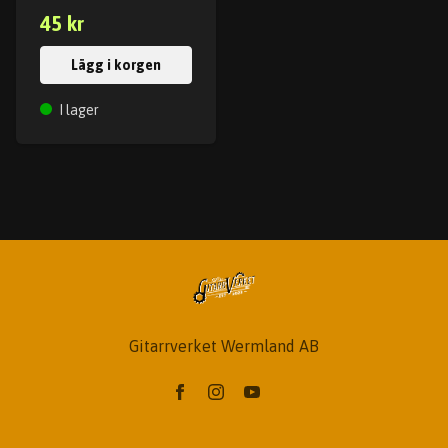
45 kr
Lägg i korgen
I lager
Gitarrverket Wermland AB