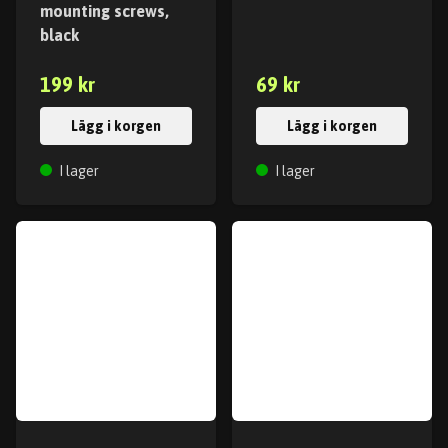
mounting screws,
black
199 kr
69 kr
Lägg i korgen
Lägg i korgen
I lager
I lager