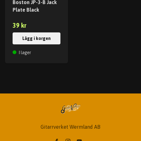
Boston JP-3-B Jack
Plate Black
39 kr
Lägg i korgen
I lager
Gitarrverket Wermland AB