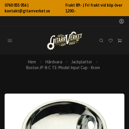
0760 055 056 |
Frakt 89:- | Fri frakt vid köp över
kontakt@gitarrverket.se
1200:-
Hem
Hårdvara
Jackplattor
Boston JP-8-C TE-Model Input Cup - Krom