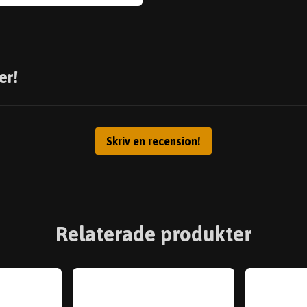
er!
Skriv en recension!
Relaterade produkter