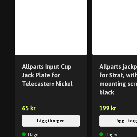
Allparts Input Cup
Allparts jack
Jack Plate for
for Strat, wit
Telecaster« Nickel
mounting scr
black
65 kr
199 kr
Lägg i korgen
Lägg i kor
I lager
I lager