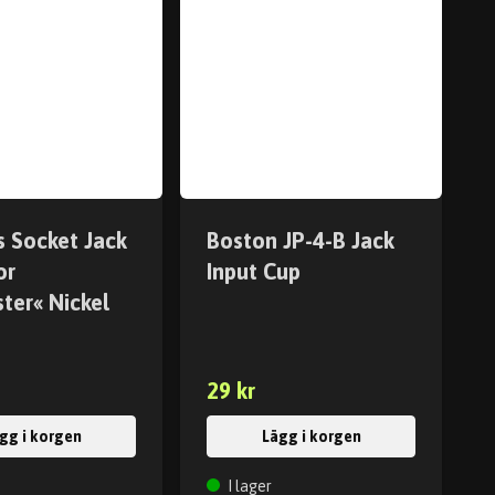
s Socket Jack
Boston JP-4-B Jack
or
Input Cup
ter« Nickel
29 kr
gg i korgen
Lägg i korgen
I lager