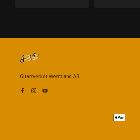
Gitarrverket Wermland AB