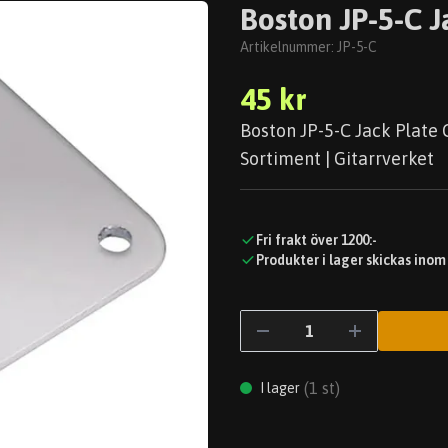
Boston JP-5-C 
Artikelnummer:
JP-5-C
45 kr
Boston JP-5-C Jack Plate 
Sortiment | Gitarrverket
Fri frakt över 1200:-
Produkter i lager skickas inom
(
1
st)
I lager