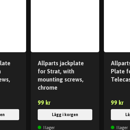
plate
Allparts jackplate
Allpart
h
for Strat, with
Plate f
ews,
mounting screws,
Telecas
chrome
99 kr
99 kr
gen
Lägg i korgen
Lä
I lager
I lager