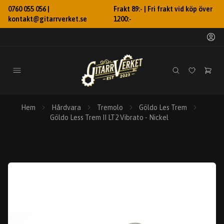
0760 055 056 |
Frakt 89:- | Fri frakt vid köp över
kontakt@gitarrverket.se
1200:-
Hem
Hårdvara
Tremolo
Göldo Les Trem
Göldo Less Trem II LT2 Vibrato - Nickel