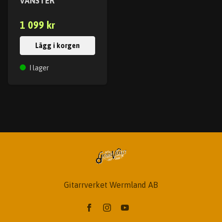
VÄNSTER
1 099 kr
Lägg i korgen
I lager
Gitarrverket Wermland AB