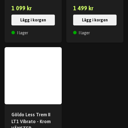
1 099 kr
1 499 kr
Lägg i korgen
Lägg i korgen
I lager
I lager
Göldo Less Trem II
LT1 Vibrato - Krom