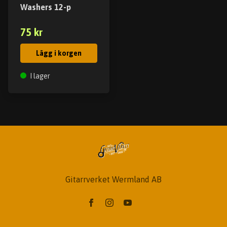
Washers 12-p
75 kr
Lägg i korgen
I lager
Gitarrverket Wermland AB