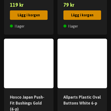
119 kr
79 kr
Lägg i korgen
Lägg i korgen
I lager
I lager
Hosco Japan Push-
Allparts Plastic Oval
Fit Bushings Gold
Buttons White 6-p
(6-p)