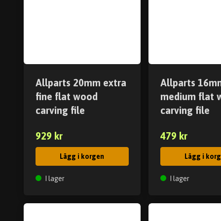
Allparts 20mm extra
Allparts 16m
fine flat wood
medium flat 
carving file
carving file
929 kr
479 kr
Lägg i korgen
Lägg i kor
I lager
I lager