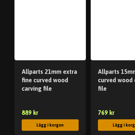
Allparts 21mm extra
Allparts 15m
fine curved wood
curved wood 
carving file
file
889 kr
769 kr
Lägg i korgen
Lägg i kor