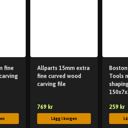
m fine
Allparts 15mm extra
Boston
carving
fine curved wood
Tools 
carving file
shaping
150x7
769 kr
259 kr
gen
Lägg i korgen
Lä