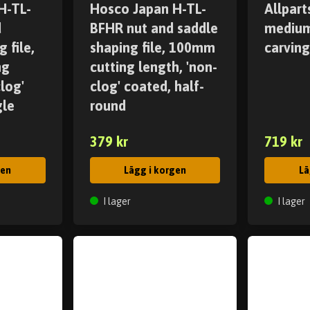
H-TL-
Hosco Japan H-TL-
Allpar
d
BFHR nut and saddle
medium
 file,
shaping file, 100mm
carving
ng
cutting length, 'non-
log'
clog' coated, half-
gle
round
379 kr
719 kr
gen
Lägg i korgen
Lä
I lager
I lager