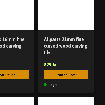
ts 16mm fine
Allparts 21mm fine
od carving
curved wood carving
file
829 kr
gg i korgen
Lägg i korgen
I lager