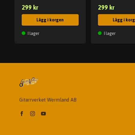
299 kr
299 kr
Lägg i korgen
Lägg i kor
I lager
I lager
Gitarrverket Wermland AB