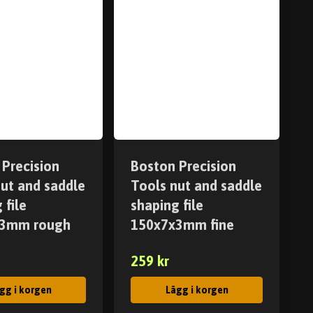
 Precision
Boston Precision
nut and saddle
Tools nut and saddle
 file
shaping file
x3mm rough
150x7x3mm fine
259 kr
gg i korgen
Lägg i korgen