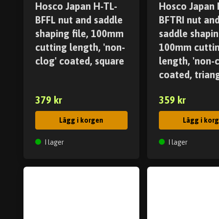
Hosco Japan H-TL-
Hosco Japan 
BFFL nut and saddle
BFTRI nut an
shaping file, 100mm
saddle shaping
cutting length, 'non-
100mm cutti
clog' coated, square
length, 'non-c
coated, trian
379 kr
359 kr
Lägg i korgen
Lägg i kor
I lager
I lager