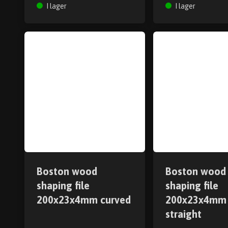
I lager
I lager
Boston wood
Boston wood
shaping file
shaping file
200x23x4mm curved
200x23x4mm
straight