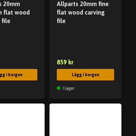
ts 20mm
Allparts 20mm fine
 flat wood
flat wood carving
 file
file
859 kr
gg i korgen
Lägg i korgen
I lager