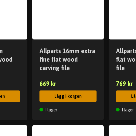
m
Allparts 16mm extra
Allpar
wood
fine flat wood
flat wo
carving file
file
669 kr
769 kr
gen
Lägg i korgen
Lä
I lager
I lager