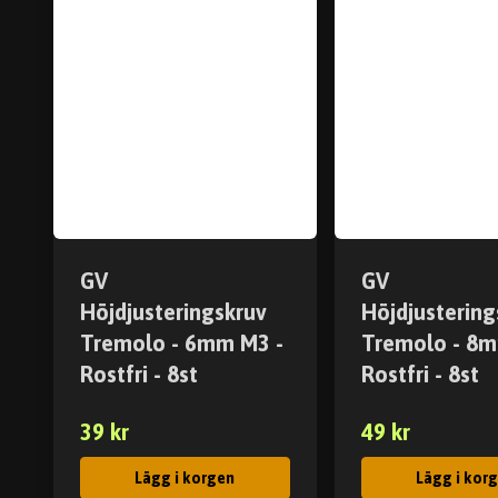
GV
GV
Höjdjusteringskruv
Höjdjustering
Tremolo - 6mm M3 -
Tremolo - 8m
Rostfri - 8st
Rostfri - 8st
39 kr
49 kr
Lägg i korgen
Lägg i kor