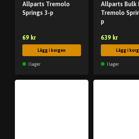
Allparts Tremolo
Allparts Bulk
Springs 3-p
Tremolo Spri
p
69 kr
639 kr
Lägg i korgen
Lägg i kor
I lager
I lager