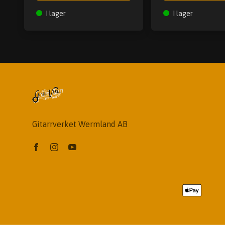
I lager
I lager
Gitarrverket Wermland AB