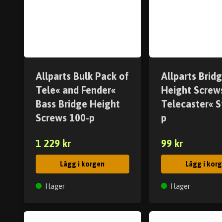
Allparts Bulk Pack of
Allparts Brid
Tele« and Fender«
Height Screws
Bass Bridge Height
Telecaster« S
Screws 100-p
p
1 229 kr
99 kr
Lägg i korgen
Lägg i kor
I lager
I lager