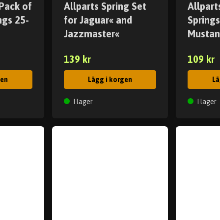
 Pack of
Allparts Spring Set
Allpar
ngs 25-
for Jaguar« and
Springs
Jazzmaster«
Mustan
139 kr
109 kr
gen
Lägg i korgen
Lä
I lager
I lager