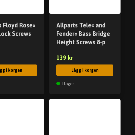
s Floyd Rose«
Allparts Tele« and
 Lock Screws
Fender« Bass Bridge
Height Screws 8-p
139 kr
gg i korgen
Lägg i korgen
I lager