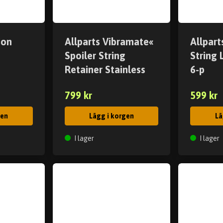
ion
Allparts Vibramate«
Allpart
Spoiler String
String
Retainer Stainless
6-p
799 kr
599 kr
gen
Lägg i korgen
Lä
I lager
I lager