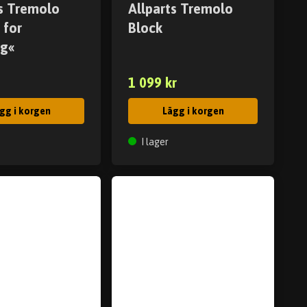
ts Tremolo
Allparts Tremolo
 for
Block
g«
1 099 kr
gg i korgen
Lägg i korgen
I lager