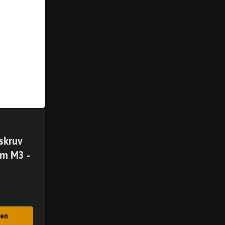
skruv
m M3 -
gen