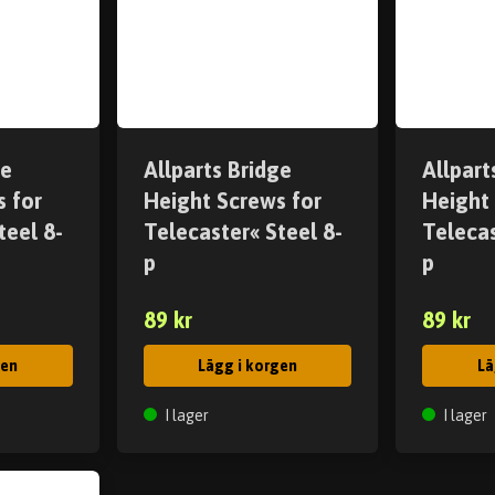
ge
Allparts Bridge
Allpart
 for
Height Screws for
Height
teel 8-
Telecaster« Steel 8-
Telecas
p
p
89 kr
89 kr
gen
Lägg i korgen
Lä
I lager
I lager