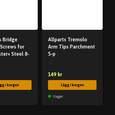
s Bridge
Allparts Tremolo
 Screws for
Arm Tips Parchment
ter« Steel 8-
5-p
149 kr
gg i korgen
Lägg i korgen
I lager