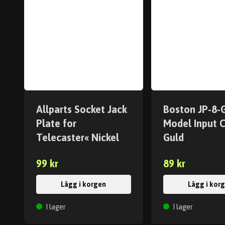
Allparts Socket Jack
Boston JP-8-
Plate for
Model Input C
Telecaster« Nickel
Guld
99 kr
89 kr
Lägg i korgen
Lägg i kor
I lager
I lager