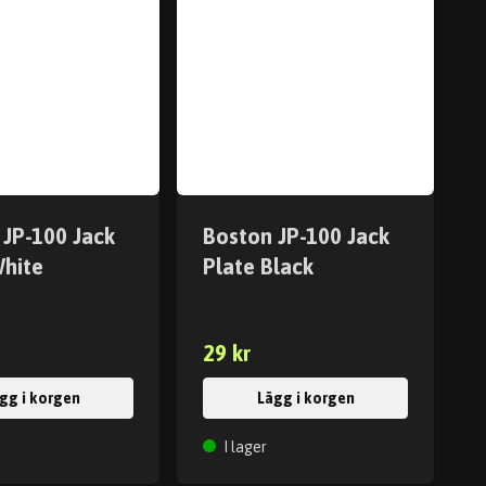
 JP-100 Jack
Boston JP-100 Jack
White
Plate Black
29 kr
gg i korgen
Lägg i korgen
I lager