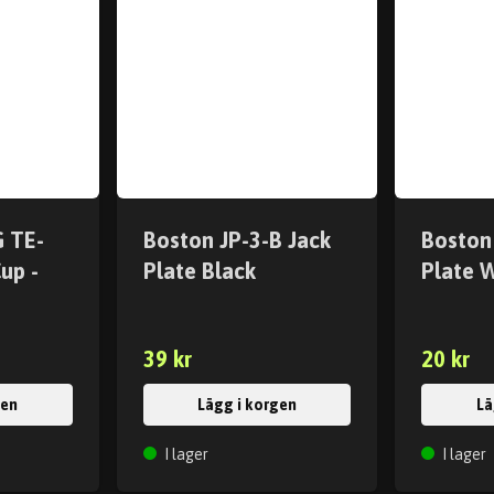
G TE-
Boston JP-3-B Jack
Boston
up -
Plate Black
Plate 
39 kr
20 kr
gen
Lägg i korgen
Lä
I lager
I lager