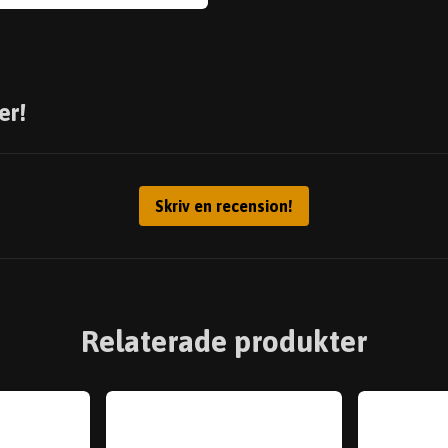
er!
Skriv en recension!
Relaterade produkter