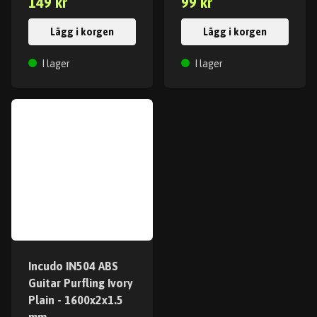
149 kr
99 kr
Lägg i korgen
Lägg i korgen
I lager
I lager
Incudo IN504 ABS
Guitar Purfling Ivory
Plain - 1600x2x1.5