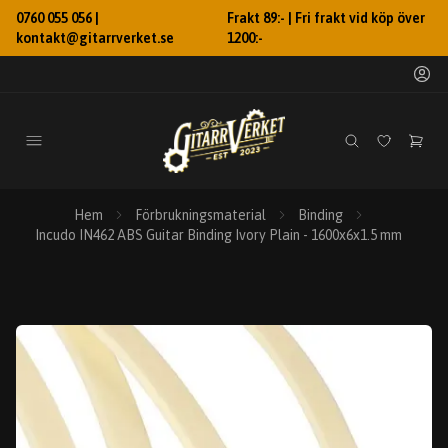
0760 055 056 |
Frakt 89:- | Fri frakt vid köp över
kontakt@gitarrverket.se
1200:-
Hem
Förbrukningsmaterial
Binding
Incudo IN462 ABS Guitar Binding Ivory Plain - 1600x6x1.5 mm