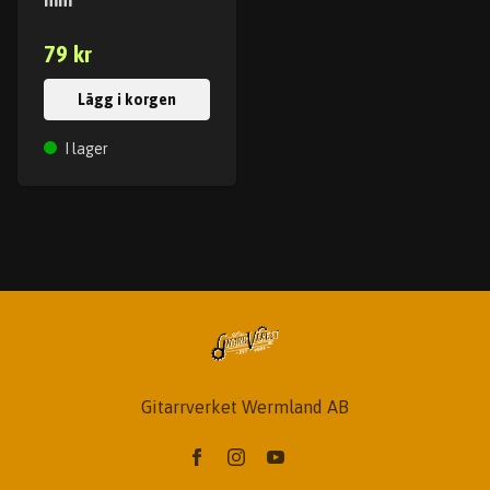
mm
79 kr
Lägg i korgen
I lager
Gitarrverket Wermland AB