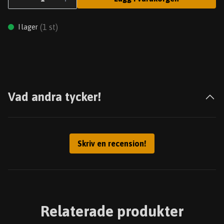
(
1
st)
I lager
Vad andra tycker!
Skriv en recension!
Relaterade produkter