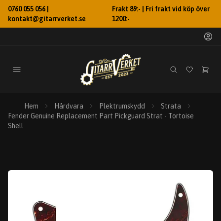
0760 055 056 |
Frakt 89:- | Fri frakt vid köp över
kontakt@gitarrverket.se
1200:-
Hem
Hårdvara
Plektrumskydd
Strata
Fender Genuine Replacement Part Pickguard Strat - Tortoise
Shell