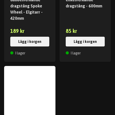
dragstång Spoke
dragstång - 600mm
Wheel - Elgitarr -
420mm
189 kr
85 kr
Lägg i korgen
Lägg i korgen
I lager
I lager