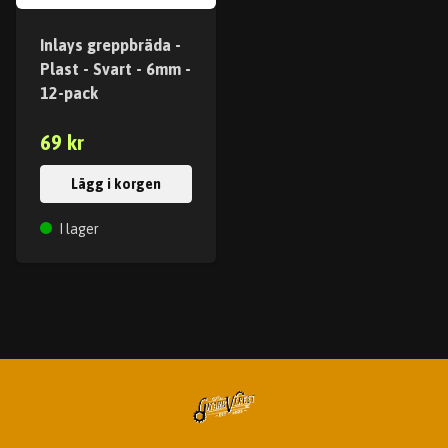
Inlays greppbräda -
Plast - Svart - 6mm -
12-pack
69 kr
Lägg i korgen
I lager