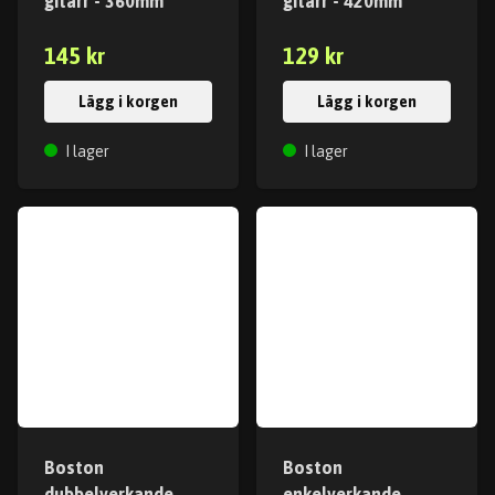
gitarr - 360mm
gitarr - 420mm
145 kr
129 kr
Lägg i korgen
Lägg i korgen
I lager
I lager
Boston
Boston
dubbelverkande
enkelverkande