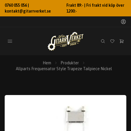
0760 055 056 |
Frakt 89:- | Fri frakt vid köp över
kontakt@gitarrverket.se
1200:-
Hem
Produkter
Allparts Frequensator Style Trapeze Tailpiece Nickel