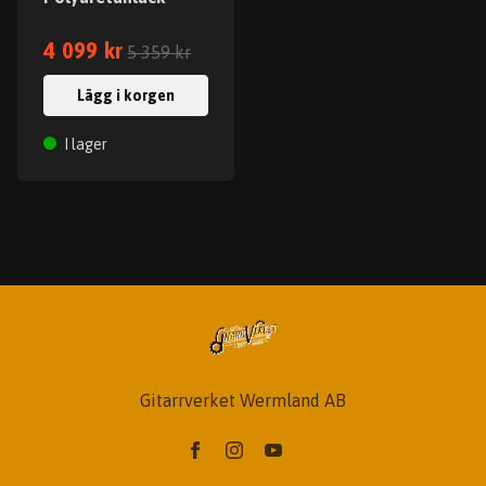
4 099 kr
5 359 kr
Lägg i korgen
I lager
Gitarrverket Wermland AB