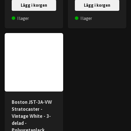
Lägg i korgen
Lägg i korgen
I lager
I lager
Boston JST-3A-VW
Stratocaster -
Vintage White - 3-
delad -
Polyuretanlack