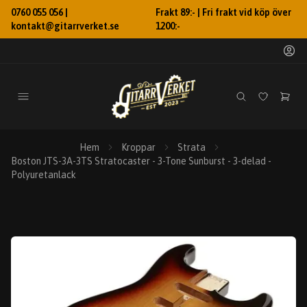
0760 055 056 |
Frakt 89:- | Fri frakt vid köp över
kontakt@gitarrverket.se
1200:-
Hem
Kroppar
Strata
Boston JTS-3A-3TS Stratocaster - 3-Tone Sunburst - 3-delad -
Polyuretanlack