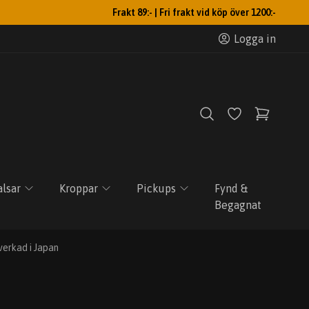
Frakt 89:- | Fri frakt vid köp över 1200:-
Logga in
lsar
Kroppar
Pickups
Fynd &
Begagnat
verkad i Japan