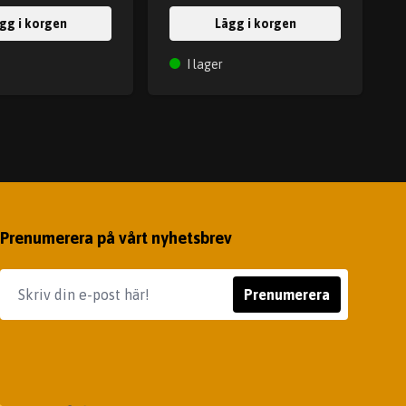
gg i korgen
Lägg i korgen
I lager
Prenumerera på vårt nyhetsbrev
Prenumerera