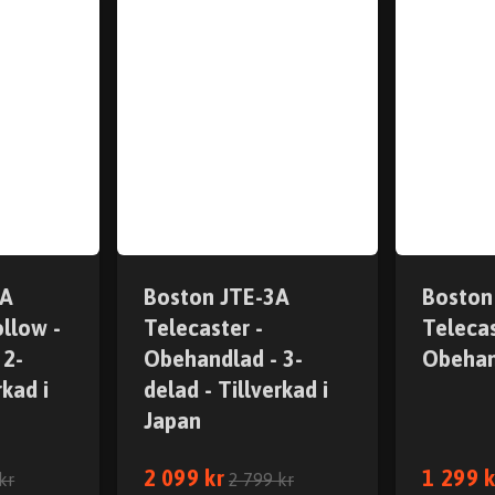
2A
Boston JTE-3A
Boston
llow -
Telecaster -
Telecas
 2-
Obehandlad - 3-
Obehan
rkad i
delad - Tillverkad i
Japan
2 099 kr
1 299 k
kr
2 799 kr