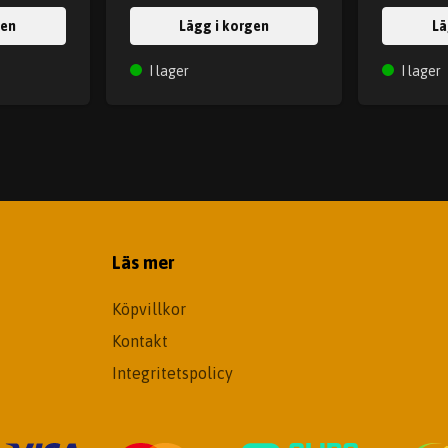
gen
Lägg i korgen
Lä
I lager
I lager
Läs mer
Köpvillkor
Kontakt
Integritetspolicy