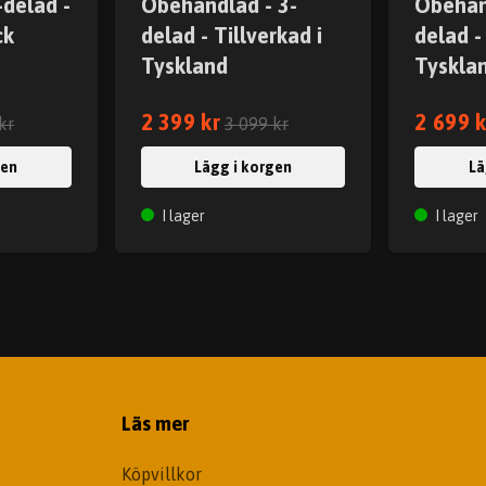
-delad -
Obehandlad - 3-
Obehan
ck
delad - Tillverkad i
delad -
Tyskland
Tyskla
2 399 kr
2 699 k
kr
3 099 kr
gen
Lägg i korgen
Lä
I lager
I lager
Läs mer
Köpvillkor