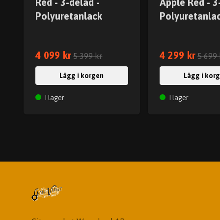
Red - 3-delad -
Apple Red - 3
Polyuretanlack
Polyuretanla
4 099 kr
4 299 kr
5 399 kr
5 699 
Lägg i korgen
Lägg i kor
I lager
I lager