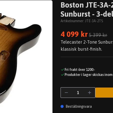
Boston JTE-3A-2
Sunburst - 3-de
Artikelnummer:
JTE-3A-2TS
4 099 kr
5 399 kr
Telecaster 2-Tone Sunburs
klassisk burst-finish.
Fri frakt över 1200:-
Produkter i lager skickas inom
Beställningsvara