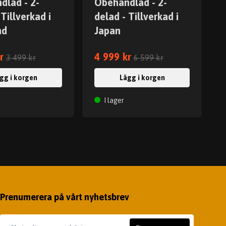
dlad - 2-
Obehandlad - 2-
 Tillverkad i
delad - Tillverkad i
nd
Japan
r
4 999 kr
3 499 kr
6 599 kr
gg i korgen
Lägg i korgen
I lager
Prenumerera på vårt nyhetsbrev