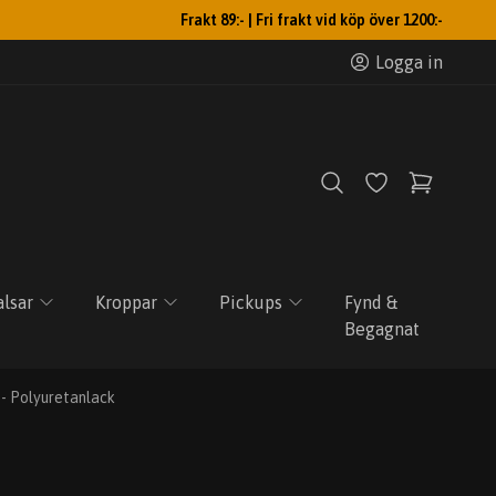
Frakt 89:- | Fri frakt vid köp över 1200:-
Logga in
lsar
Kroppar
Pickups
Fynd &
Begagnat
 - Polyuretanlack