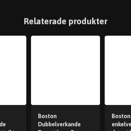
Relaterade produkter
Boston
Boston
de
Dubbelverkande
enkelv