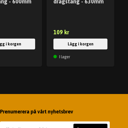
ång - 600mm
dragstång - 630mm
109 kr
gg i korgen
Lägg i korgen
I lager
Prenumerera på vårt nyhetsbrev