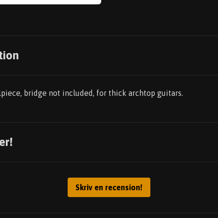
tion
lpiece, bridge not included, for thick archtop guitars.
er!
Skriv en recension!