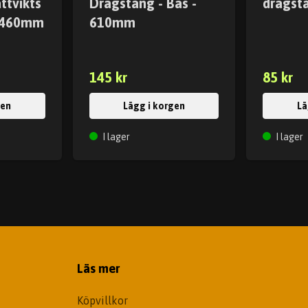
ttvikts
Dragstång - Bas -
dragst
- 460mm
610mm
145 kr
85 kr
gen
Lägg i korgen
Lä
I lager
I lager
Läs mer
Köpvillkor