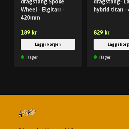
dragstång Spoke
dragstång- Lä
Wheel - Elgitarr -
hybrid titan 
420mm
189 kr
829 kr
Lägg i korgen
Lägg i kor
I lager
I lager