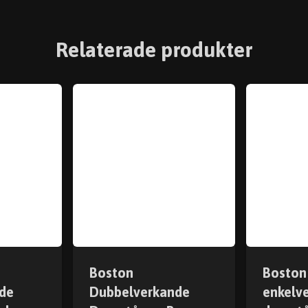
Relaterade produkter
Boston
Boston
de
Dubbelverkande
enkelv