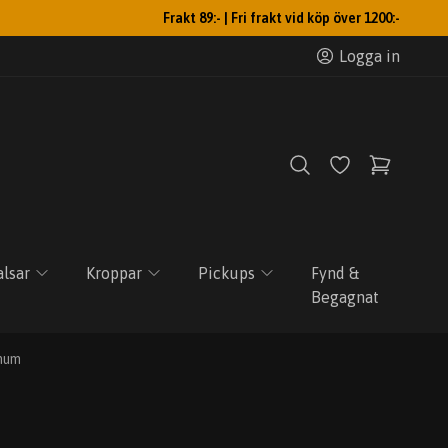
Frakt 89:- | Fri frakt vid köp över 1200:-
Logga in
lsar
Kroppar
Pickups
Fynd &
Begagnat
inum