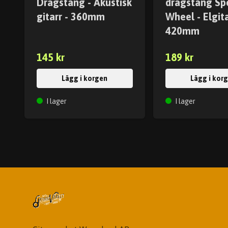
Dragstång - Akustisk
dragstång Sp
gitarr - 360mm
Wheel - Elgita
420mm
145 kr
189 kr
Lägg i korgen
Lägg i kor
I lager
I lager