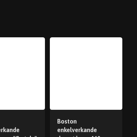
Boston
erkande
enkelverkande