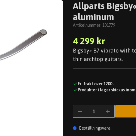
Allparts Bigsby
aluminum
Artikelnummer:
101779
4 299 kr
Bigsby« B7 vibrato with te
thin archtop guitars.
Fri frakt över 1200:-
Produkter i lager skickas inom
Beställningsvara