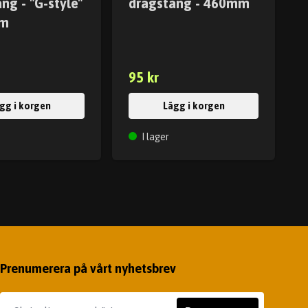
ng - "G-style"
dragstång - 460mm
mm
95 kr
gg i korgen
Lägg i korgen
I lager
Prenumerera på vårt nyhetsbrev