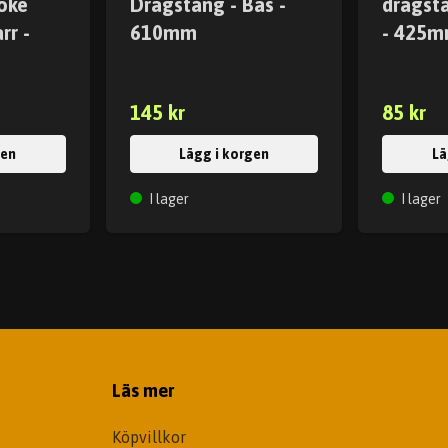
oke
Dragstång - Bas -
dragstå
rr -
610mm
- 425
145 kr
85 kr
gen
Lägg i korgen
Lä
I lager
I lager
Läs mer
Köpvillkor