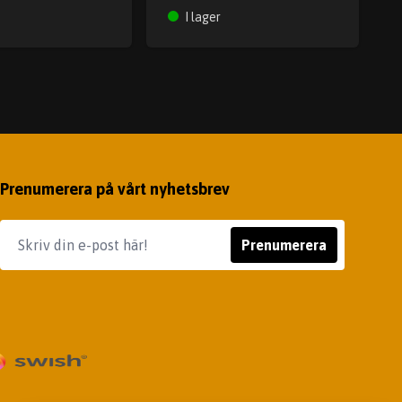
I lager
Prenumerera på vårt nyhetsbrev
Prenumerera