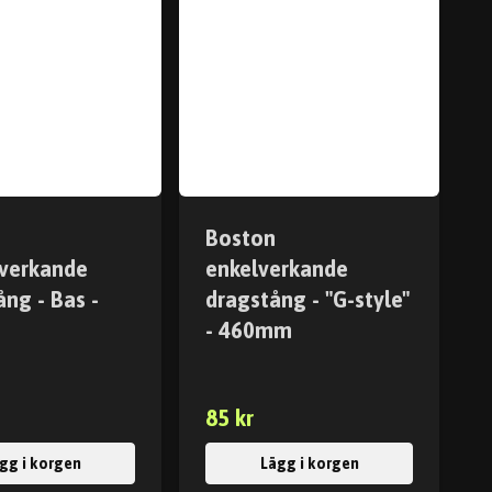
Boston
verkande
enkelverkande
ng - Bas -
dragstång - "G-style"
m
- 460mm
85 kr
gg i korgen
Lägg i korgen