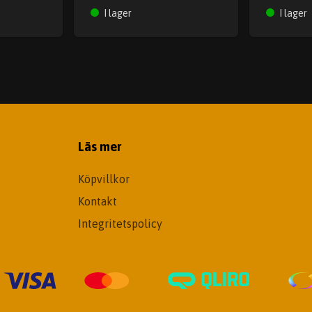
I lager
I lager
Läs mer
Köpvillkor
Kontakt
Integritetspolicy