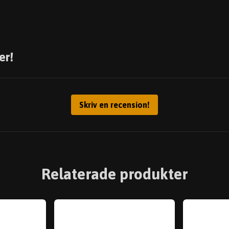
er!
Skriv en recension!
Relaterade produkter