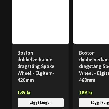
Boston
Boston
dubbelverkande
dubbelverkan
dragstång Spoke
dragstång Sp
Wheel - Elgitarr -
Wheel - Elgita
420mm
460mm
189 kr
189 kr
Lägg i korgen
Lägg i kor