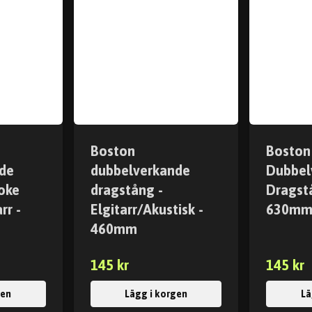
Boston
Boston
de
dubbelverkande
Dubbel
oke
dragstång -
Dragstå
rr -
Elgitarr/Akustisk -
630m
460mm
145 kr
145 kr
gen
Lägg i korgen
Lä