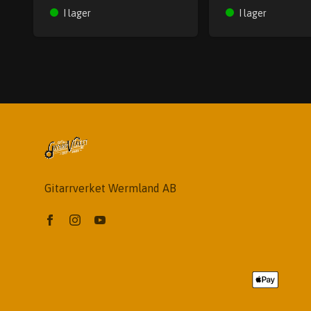
I lager
I lager
Gitarrverket Wermland AB