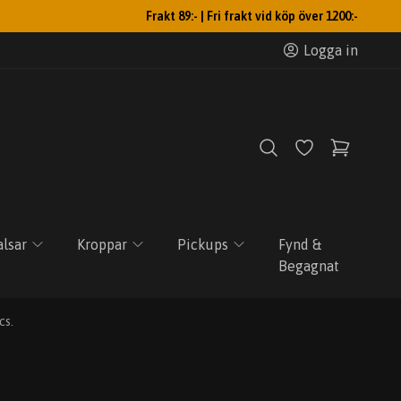
Frakt 89:- | Fri frakt vid köp över 1200:-
Logga in
lsar
Kroppar
Pickups
Fynd &
Begagnat
cs.