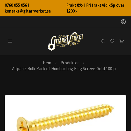
0760 055 056 |
Frakt 89:- | Fri frakt vid köp över
kontakt@gitarrverket.se
1200:-
Hem
Produkter
Allparts Bulk Pack of Humbucking Ring Screws Gold 100-p