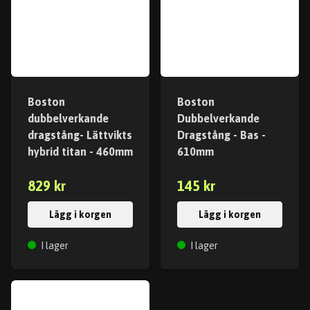
Boston
Boston
dubbelverkande
Dubbelverkande
dragstång- Lättvikts
Dragstång - Bas -
hybrid titan - 460mm
610mm
829 kr
145 kr
Lägg i korgen
Lägg i korgen
I lager
I lager