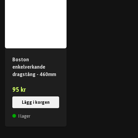
Boston
enkelverkande
dragstång - 460mm
95 kr
Lägg i korgen
I lager