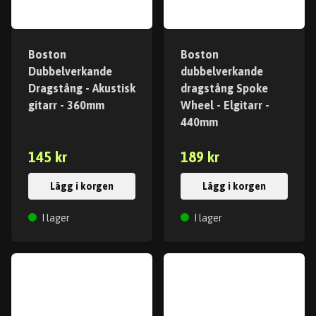
Boston
Boston
Dubbelverkande
dubbelverkande
Dragstång - Akustisk
dragstång Spoke
gitarr - 360mm
Wheel - Elgitarr -
440mm
145 kr
189 kr
Lägg i korgen
Lägg i korgen
I lager
I lager