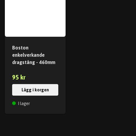
Boston
enkelverkande
dragstång - 460mm
95 kr
Lägg i korgen
I lager