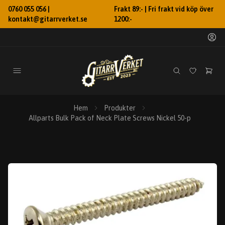
0760 055 056 |
Frakt 89:- | Fri frakt vid köp över
kontakt@gitarrverket.se
1200:-
Hem
Produkter
Allparts Bulk Pack of Neck Plate Screws Nickel 50-p