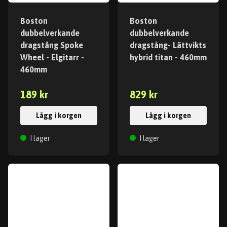
Boston
Boston
dubbelverkande
dubbelverkande
dragstång Spoke
dragstång- Lättvikts
Wheel - Elgitarr -
hybrid titan - 460mm
460mm
189 kr
829 kr
Lägg i korgen
Lägg i korgen
I lager
I lager