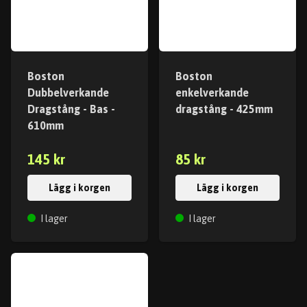
Boston
Boston
Dubbelverkande
enkelverkande
Dragstång - Bas -
dragstång - 425mm
610mm
145 kr
85 kr
Lägg i korgen
Lägg i korgen
I lager
I lager