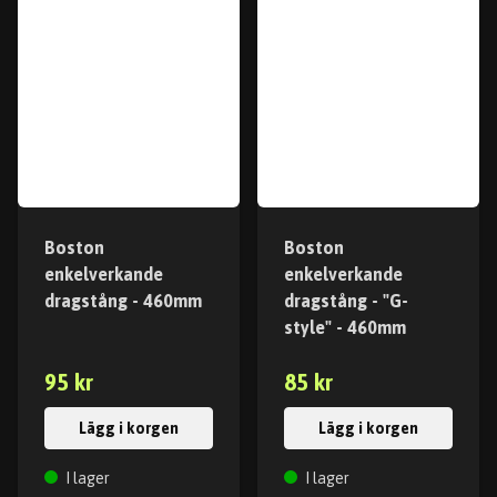
Boston
Boston
enkelverkande
enkelverkande
dragstång - 460mm
dragstång - "G-
style" - 460mm
95 kr
85 kr
Lägg i korgen
Lägg i korgen
I lager
I lager