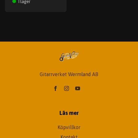
I lager
Gitarrverket Wermland AB
Läs mer
Köpvillkor
Kontakt