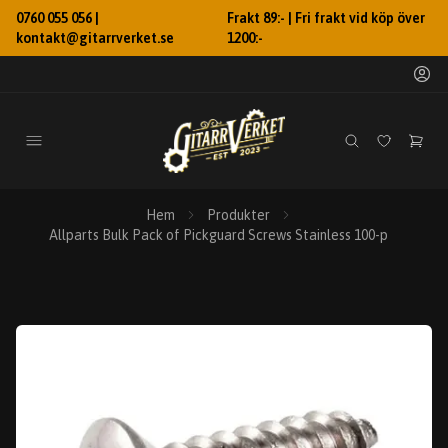
0760 055 056 |
Frakt 89:- | Fri frakt vid köp över
kontakt@gitarrverket.se
1200:-
Hem
Produkter
Allparts Bulk Pack of Pickguard Screws Stainless 100-p