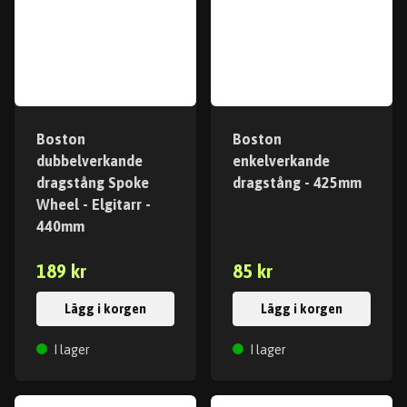
Boston
Boston
dubbelverkande
enkelverkande
dragstång Spoke
dragstång - 425mm
Wheel - Elgitarr -
440mm
189 kr
85 kr
Lägg i korgen
Lägg i korgen
I lager
I lager