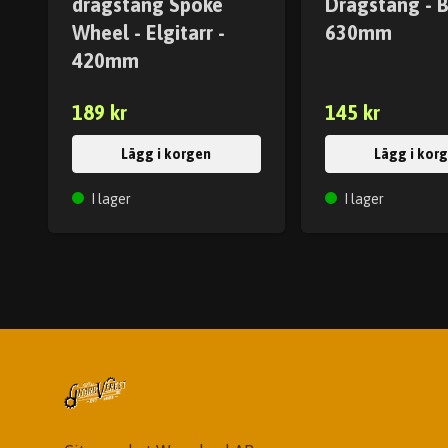
dragstång Spoke
Dragstång - B
Wheel - Elgitarr -
630mm
420mm
189 kr
145 kr
Lägg i korgen
Lägg i kor
I lager
I lager