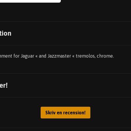
tion
chment for Jaguar « and Jazzmaster « tremolos, chrome.
er!
Skriv en recension!