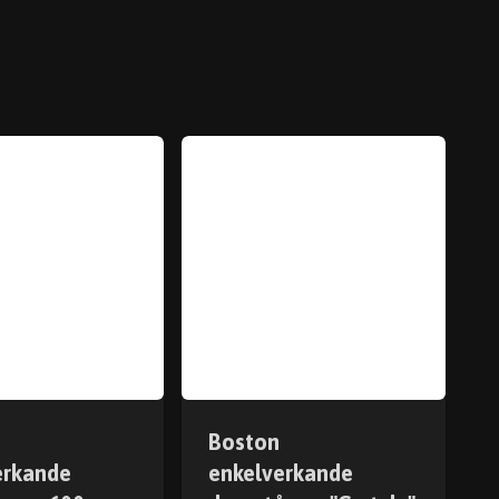
Boston
erkande
enkelverkande