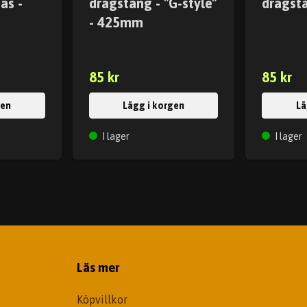
as -
dragstång - "G-style"
dragst
- 425mm
85 kr
85 kr
gen
Lägg i korgen
Lä
I lager
I lager
Läs mer
Köpvillkor