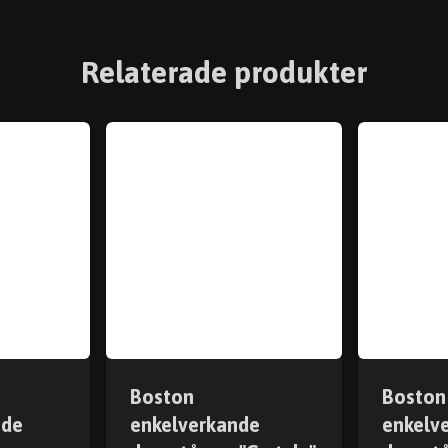
Relaterade produkter
Boston
Boston
nde
enkelverkande
enkelv