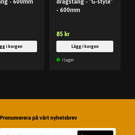
ång - 600mm
dragstång - "G-style"
- 600mm
85 kr
gg i korgen
Lägg i korgen
I lager
Prenumerera på vårt nyhetsbrev