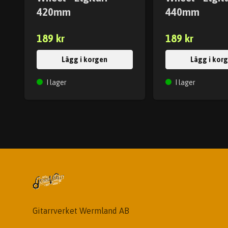
420mm
440mm
189 kr
189 kr
Lägg i korgen
Lägg i kor
I lager
I lager
Gitarrverket Wermland AB