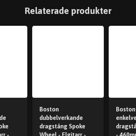
Relaterade produkter
Boston
Boston
de
dubbelverkande
enkelv
oke
dragstång Spoke
dragstå
rr -
Wheel - Elgitarr -
- 460