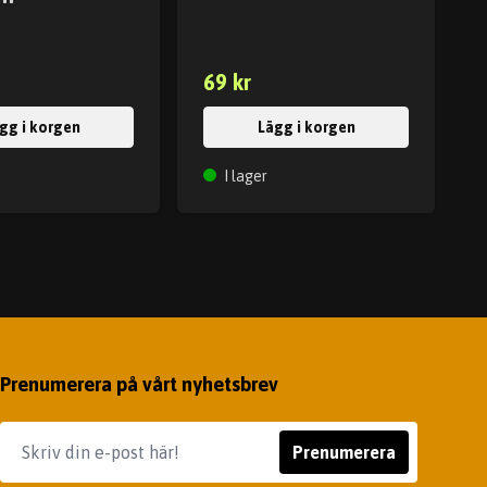
69 kr
gg i korgen
Lägg i korgen
I lager
Prenumerera på vårt nyhetsbrev
Prenumerera