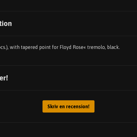
tion
pcs.), with tapered point for Floyd Rose« tremolo, black.
er!
Skriv en recension!