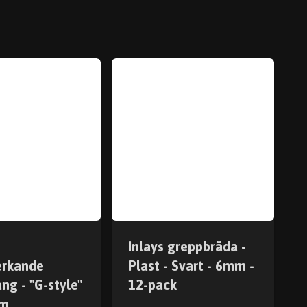
Inlays greppbräda -
erkande
Plast - Svart - 6mm -
ng - "G-style"
12-pack
mm