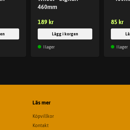
460mm
189 kr
85 kr
gen
Lägg i korgen
Lä
I lager
I lager
Läs mer
Köpvillkor
Kontakt