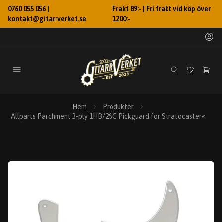
0760 055 056 |
Frakt 89:- | Fri frakt vid köp över
kontakt@gitarrverket.se
1200:-
Hem
Produkter
Allparts Parchment 3-ply 1HB/2SC Pickguard for Stratocaster«