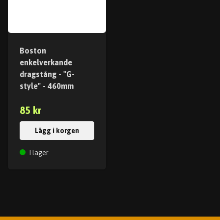
Boston
enkelverkande
dragstång - "G-
style" - 460mm
85 kr
Lägg i korgen
I lager