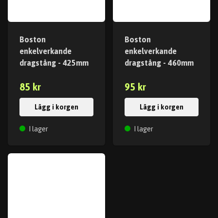
Boston
Boston
enkelverkande
enkelverkande
dragstång - 425mm
dragstång - 460mm
85 kr
95 kr
Lägg i korgen
Lägg i korgen
I lager
I lager