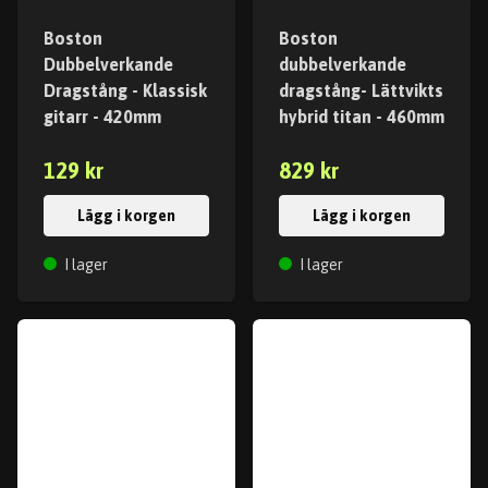
Boston
Boston
Dubbelverkande
dubbelverkande
Dragstång - Klassisk
dragstång- Lättvikts
gitarr - 420mm
hybrid titan - 460mm
129 kr
829 kr
Lägg i korgen
Lägg i korgen
I lager
I lager