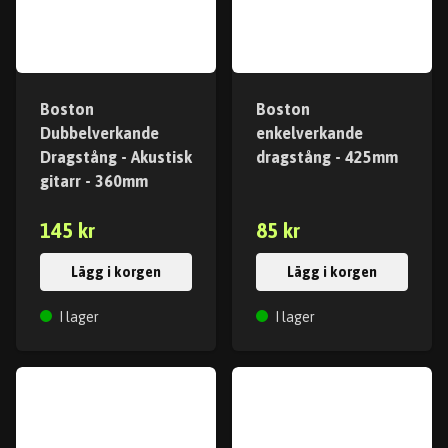
Boston
Boston
Dubbelverkande
enkelverkande
Dragstång - Akustisk
dragstång - 425mm
gitarr - 360mm
145 kr
85 kr
Lägg i korgen
Lägg i korgen
I lager
I lager