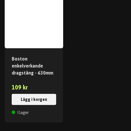
Boston
enkelverkande
dragstång - 630mm
109 kr
Lägg i korgen
I lager