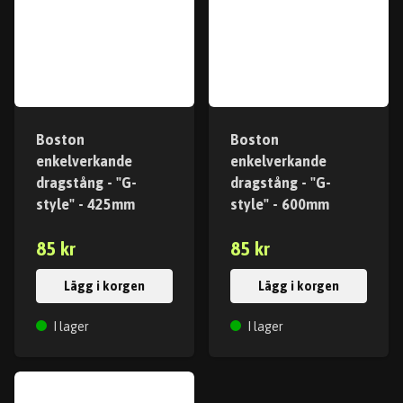
Boston
Boston
enkelverkande
enkelverkande
dragstång - "G-
dragstång - "G-
style" - 425mm
style" - 600mm
85 kr
85 kr
Lägg i korgen
Lägg i korgen
I lager
I lager