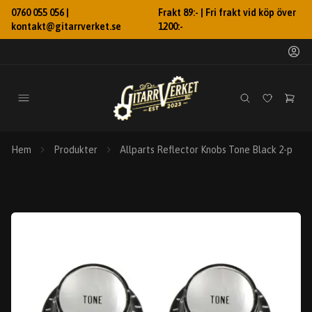
0760 055 056 |
Frakt 89:- | Fri frakt vid köp över
kontakt@gitarrverket.se
1200:-
Hem
Produkter
Allparts Reflector Knobs Tone Black 2-p