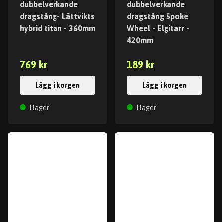
dubbelverkande
dubbelverkande
dragstång- Lättvikts
dragstång Spoke
hybrid titan - 360mm
Wheel - Elgitarr -
420mm
769 kr
189 kr
Lägg i korgen
Lägg i korgen
I lager
I lager