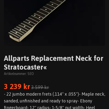
Allparts Replacement Neck for
Stratocaster«
Artikelnummer:
SEO
3 239 kr
3 599 kr
- 22 jumbo modern frets (.114" x .055")- Maple neck,
sanded, unfinished and ready to spray- Ebony
fingerboard- 12" radius- 1-5/8" nut width- Heel