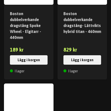
Boston
Boston
dubbelverkande
dubbelverkande
dragstång Spoke
dragstång- Lättvikts
Wheel - Elgitarr -
hybrid titan - 460mm
440mm
189 kr
829 kr
Lägg i korgen
Lägg i korgen
I lager
I lager