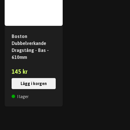
Boston
Dubbelverkande
Dragstång - Bas -
610mm
145 kr
Lägg i korgen
I lager